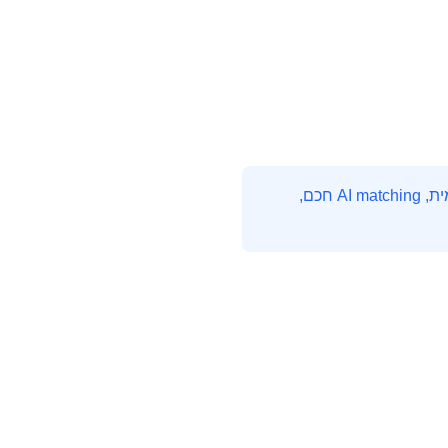
HireMe היא פלטפורמת חיפוש העבודה המובילה בהייטק הישראלי. עם אלפי משרות מתעדכנות יומית, AI matching חכם,