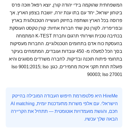
המשפחתית שהוקמה בידי יהודה קורן, יוצא רפאל וזוכה פרס
ביטחון ישראל, יחד עם בתו ענת יורה, יושבת בצפון הארץ, אך
פרוסה בכל הארץ ושותפה בחיזוק העשייה הטכנולוגית בארץ
ובפריפריה. לקורן טק שתי חברות אחיות: קורן טקסט העוסקת
בכתיבה טכנית ושירותי תרגום וחברת K-TEST המתמחה
בהעסקת כוח אדם בתחומים הטכנולוגיים. החברות מעסיקות
בסך הכל למעלה מ- 450 עובדות ועובדים, המתמחים בעיקר
בתחומי פיתוח תוכנה ובדיקות. לחברה משרדים מסווגים והיא
פועלת תחת תקני איכות מחמירים, כגון: Iso 9001:2015; Iso
90003; Iso 27001
HireMe היא פלטפורמת חיפוש העבודה המובילה בהייטק
הישראלי. עם אלפי משרות מתעדכנות יומית, AI matching
חכם, והגשת מועמדויות אוטומטית — תתחיל את הקריירה
הבאה שלך עכשיו.