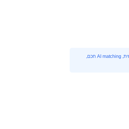
HireMe היא פלטפורמת חיפוש העבודה המובילה בהייטק הישראלי. עם אלפי משרות מתעדכנות יומית, AI matching חכם,