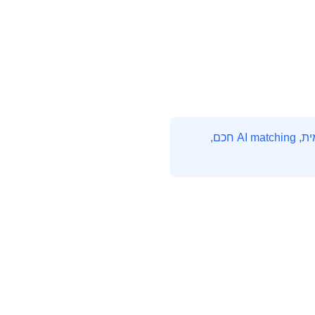
HireMe היא פלטפורמת חיפוש העבודה המובילה בהייטק הישראלי. עם אלפי משרות מתעדכנות יומית, AI matching חכם,