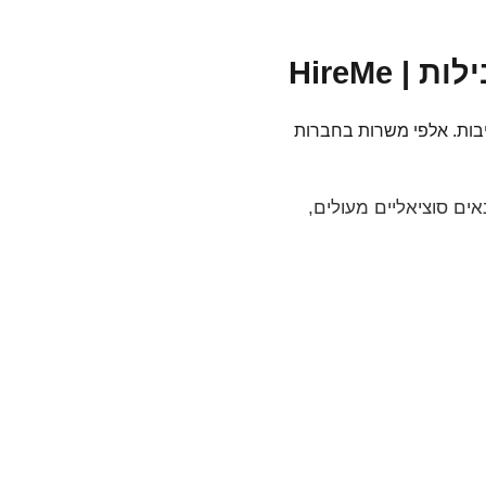
HireMe
יבות. אלפי משרות בחברות
 ו-Monday.com מציעות שכר גבוה, תנאים סוציאליים מעולים,