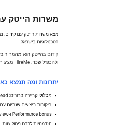
משרות הייטק עם ק
מצא משרות הייטק עם קידום. מש
הטכנולוגיות בישראל.
ולהכפיל שכר. HireMe מציג חברות עם מסלולי קידום ברורים.
יתרונות ומה תמצא כאן
מסלולי קריירה ברורים: Junior → Mid → Senior → Lead
ביקורות ביצועים שנתיות עם
Performance bonus ו-compensation review
הזדמנויות לקדם ניהול צוות