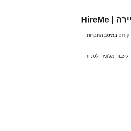
HireM
 קידום במיטב החברות
הישראלי — עם הגישה הנכונה, תוך 3-5 שנים אפשר לעבור מג'וניור לסניור