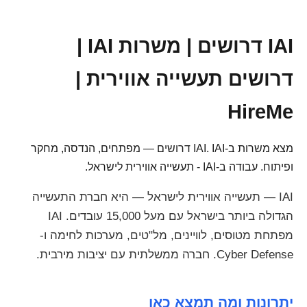
IAI דרושים | משרות IAI |
דרושים תעשייה אווירית |
HireMe
מצא משרות ב-IAI. IAI דרושים — מפתחים, הנדסה, מחקר
ופיתוח. עבודה ב-IAI - תעשייה אווירית לישראל.
IAI — תעשייה אווירית לישראל — היא חברת התעשייה
הגדולה ביותר בישראל עם מעל 15,000 עובדים. IAI
מפתחת מטוסים, לוויינים, מל"טים, מערכות לחימה ו-
Cyber Defense. חברה ממשלתית עם יציבות מירבית.
יתרונות ומה תמצא כאן