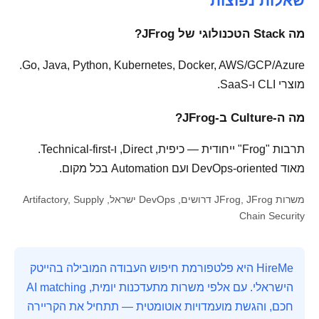
שאלות נפוצות
מה Stack הטכנולוגי של JFrog?
Go, Java, Python, Kubernetes, Docker, AWS/GCP/Azure.
מוצרי CLI ו-SaaS.
מה ה-Culture ב-JFrog?
תרבות "Frog" ייחודית — כיפית, Direct, ו-Technical-first.
מאוד DevOps-oriented ועם Automation בכל מקום.
משרות JFrog, JFrog דרושים, DevOps ישראל, Artifactory, Supply
Chain Security
HireMe היא פלטפורמת חיפוש העבודה המובילה בהייטק
הישראלי. עם אלפי משרות מתעדכנות יומית, AI matching
חכם, והגשת מועמדויות אוטומטית — תתחיל את הקריירה