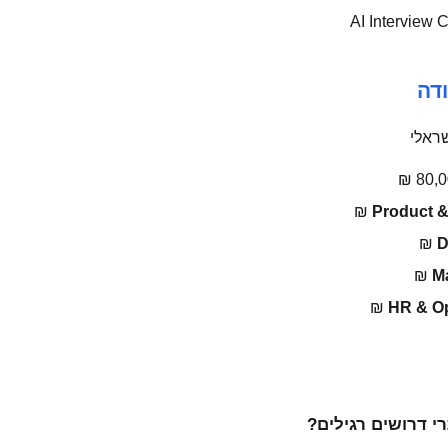
דה
ראלי
Product &
D
M
HR & Op