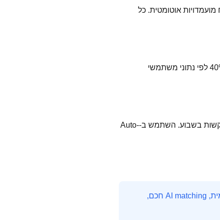
די להתאים משרות לפרופיל שלך במקום שתחפש בעצמך. Auto-Apply שולח מועמדויות אוטומטית. כל
Junior: 2-4 חודשים. Mid-level: 4-8 שבועות. Senior: 2-6 שבועות. Auto-Apply מקצר את הזמן בכ-40% לפי נתוני משתמשי
עדכן קורות חיים עם מילות מפתח רלוונטיות, פרסם ב-LinkedIn, בקש המלצות, הגש לפחות 10-15 בקשות בשבוע. השתמש ב-Auto-
HireMe היא פלטפורמת חיפוש העבודה המובילה בהייטק הישראלי. עם אלפי משרות מתעדכנות יומית, AI matching חכם,