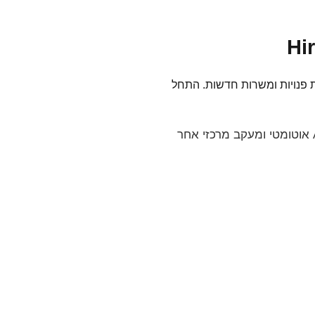
עבודה בכל התחומים, משרות פנויות ומשרות חדשות. התחל
HireMe הוא מנוע חיפוש העבודה המתקדם ביותר בישראל. עם AI Matching חכם, Auto-Apply אוטומטי ומעקב מרכזי אחר