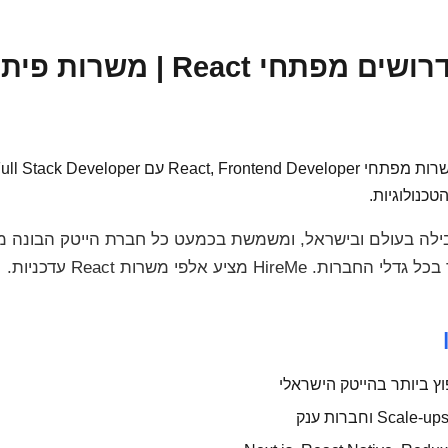
היא ספריית ה-UI המובילה בעולם ובישראל, ומשמשת בכמעט כל חברת הייטק ה