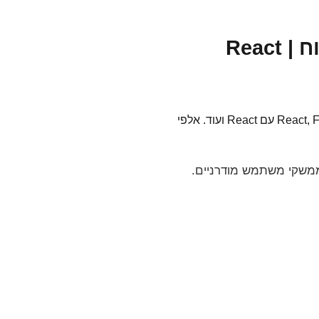
משרות React | דרושים מפתחי React | משרות פיתוח React |
מצא משרות React בישראל. משרות מפתחי React, Frontend Developer עם React, Full Stack Developer עם React ועוד. אלפי
בונה ממשקי משתמש מודרניים.