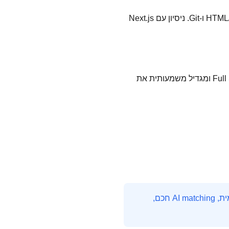
HTML/CSS, JavaScript/TypeScript, React Hooks, State Management (Redux/Zustand), REST APIs ו-Git. ניסיון עם Next.js
React Native מאפשר פיתוח Mobile Apps עם React — זה הופך אותך ל-Full Stack Mobile Developer ומגדיל משמעותית את
HireMe היא פלטפורמת חיפוש העבודה המובילה בהייטק הישראלי. עם אלפי משרות מתעדכנות יומית, AI matching חכם,