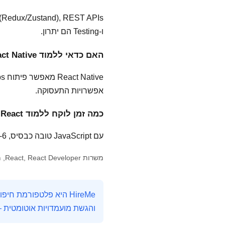
ו-Testing הם יתרון.
האם כדאי ללמוד React Native גם?
אפשרויות התעסוקה.
כמה זמן לוקח ללמוד React לרמה מועסקת?
עם JavaScript טובה כבסיס, 3-6 חודשי לימוד ממוקד + פרויקטים אישיים יביאו אותך לרמה ראיון.
משרות React, React Developer, מפתח React, Frontend React, Next.js, React Native
והגשת מועמדויות אוטומטית 