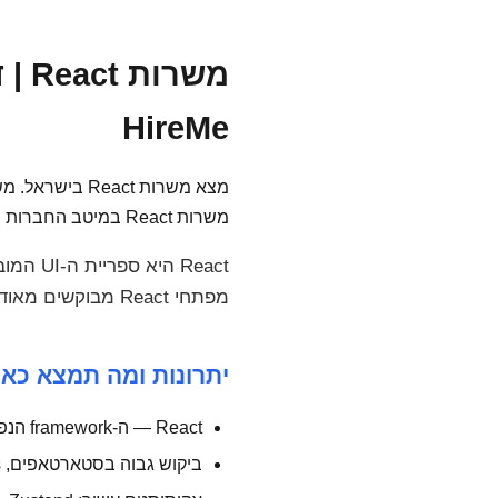
HireMe
משרות React במיטב החברות הטכנולוגיות.
React 
מפתחי React מבוקשים מאוד בכל גדלי החברות. HireMe מציע אלפי משרות React עדכניות.
יתרונות ומה תמצא כאן
React — ה-framework הנפוץ ביותר בהייטק הישראלי
ביקוש גבוה בסטארטאפים, Scale-ups וחברות ענק