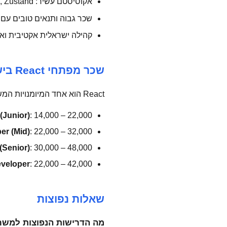
אקוסיסטם עשיר: Next.js, React Native, Redux, Zustand
שכר גבוה ותנאים טובים עם 
קהילה ישראלית אקטיבית ואירועי 
שכר מפתחי React בישראל
React הוא אחד המיומנויות המשתלמות ביותר בפיתוח Frontend:
(Junior)
: 14,000 – 22,000 ₪
er (Mid)
: 22,000 – 32,000 ₪
(Senior)
: 30,000 – 48,000 ₪
eveloper
: 22,000 – 42,000 ₪
שאלות נפוצות
מה הדרישות הנפוצות למשרות React ביש