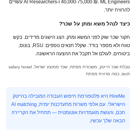
40,000-75,000 ₪. ML Engineers ו-AI Researchers עשויים
להרוויח יותר.
כיצד לנהל משא ומתן על שכר?
חקור שכר שוק לפני המשא ומתן. הצג הישגים מדידים. בקש
טווח ולא מספר בודד. שקלל תנאים נוספים: RSU, בונוס,
ביטוחים. לעולם אל תקבל את ההצעה הראשונה.
טבלת שכר הייטק, משכורת מפתח, שכר ממוצע ישראל, salary Israel
tech, כמה מרוויח מפתח
HireMe היא פלטפורמת חיפוש העבודה המובילה בהייטק
הישראלי. עם אלפי משרות מתעדכנות יומית, AI matching
חכם, והגשת מועמדויות אוטומטית — תתחיל את הקריירה
הבאה שלך עכשיו.