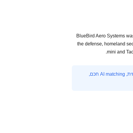
BlueBird Aero Systems was 
the defense, homeland secu
mini and Tac
HireMe היא פלטפורמת חיפוש העבודה המובילה בהייטק הישראלי. עם אלפי משרות מתעדכנות יומית, AI matching חכם,