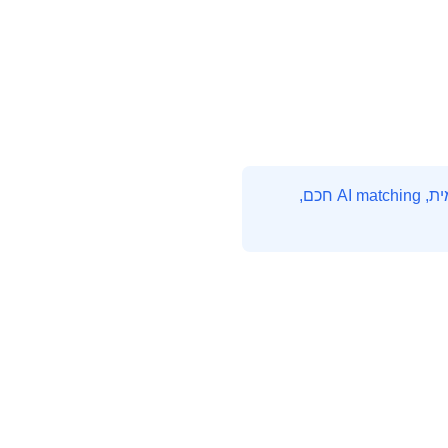
HireMe היא פלטפורמת חיפוש העבודה המובילה בהייטק הישראלי. עם אלפי משרות מתעדכנות יומית, AI matching חכם,