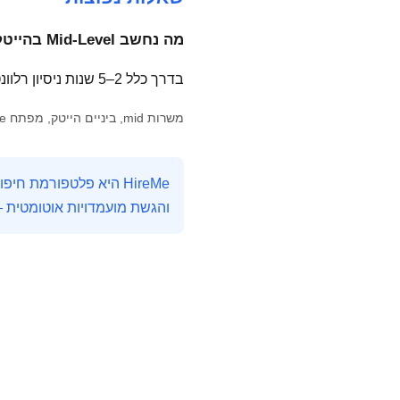
מה נחשב Mid-Level בהייטק?
בדרך כלל 2–5 שנות ניסיון רלוונטי, אחריות על פיצ'רים או מודולים, ולעיתים הובלת תתי-צוותים קטנים.
משרות mid, ביניים הייטק, מפתח mid, HireMe
והגשת מועמדויות אוטומטית 