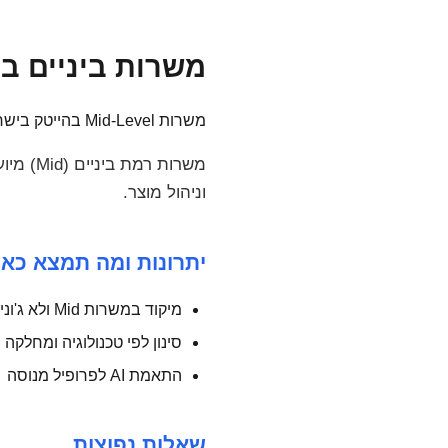
משרות ביניים בהייטק - Level
משרות Mid-Level בהייטק בישראל — פיתוח, DevOps, QA, Data, Product. למועמדים עם ניסיון של כשנתיים ומעלה.
וניהול מוצר.
יתרונות ומה תמצא כאן
מיקוד במשרות Mid ולא ג'וניור/סניור בלבד
סינון לפי טכנולוגיה ומחלקה
התאמת AI לפרופיל מנוסה
שאלות נפוצות