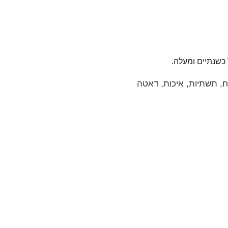
 עם ניסיון מוכח — בדרך כלל 2–5 שנים — בפיתוח, תשתיות, איכות, דאטה