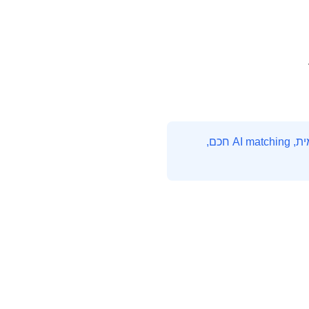
HireMe היא פלטפורמת חיפוש העבודה המובילה בהייטק הישראלי. עם אלפי משרות מתעדכנות יומית, AI matching חכם,